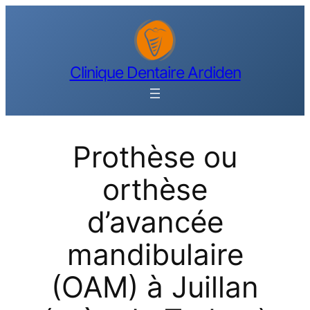
Aller
au
contenu
Clinique Dentaire Ardiden
Prothèse ou
orthèse
d’avancée
mandibulaire
(OAM) à Juillan