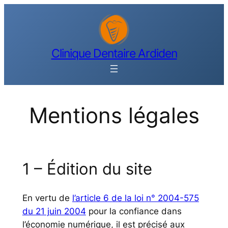
Aller
au
contenu
Clinique Dentaire Ardiden
Mentions légales
1 – Édition du site
En vertu de
l’article 6 de la loi n° 2004-575
du 21 juin 2004
pour la confiance dans
l’économie numérique, il est précisé aux